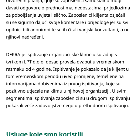
otvorenih pitanja, gdje su zaposlenici samostalno mogli
davati odgovore o prednostima, nedostacima, prijedlozima
za poboljšanja uvjeta i slično. Zaposlenici klijenta osjećali
su se sigurno dajući svoje komentare i prijedloge jer su svi
upitnici bili anonimni te su ih čitali vanjski konzultanti, a ne
njihovi nadređeni.
DEKRA je ispitivanje organizacijske klime u suradnji s
tvrtkom LPT d.o.o. dosad provela dvaput u vremenskom
razmaku od 4 godine. Ispitivanje je pokazalo da je klijent u
tom vremenskom periodu uveo promjene, temeljene na
informacijama dobivenima iz prvog ispitivanja, koje su
pozitivno utjecale na klimu u njihovoj organizaciji. U svim
segmentima ispitivanja zaposlenici su u drugom ispitivanju
pokazali veće zadovoljstvo nego u prethodnom ispitivanju.
Usluge koje smo koristili